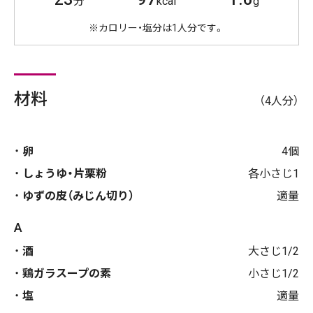
分
kcal
g
※カロリー・塩分は1人分です。
材料
（4人分）
卵
4個
しょうゆ・片栗粉
各小さじ1
ゆずの皮（みじん切り）
適量
A
酒
大さじ1/2
鶏ガラスープの素
小さじ1/2
塩
適量