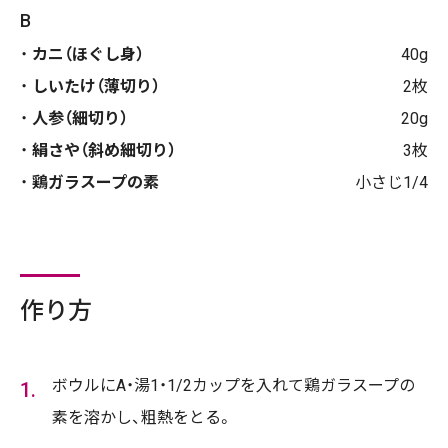
B
カニ（ほぐし身）
40g
しいたけ（薄切り）
2枚
人参（細切り）
20g
絹さや（斜め細切り）
3枚
鶏ガラスープの素
小さじ1/4
作り方
ボウルにA・湯1・1/2カップを入れて鶏ガラスープの
素を溶かし、粗熱をとる。