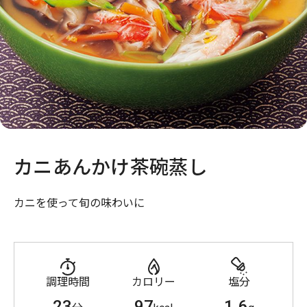
カニあんかけ茶碗蒸し
カニを使って旬の味わいに
調理時間
カロリー
塩分
23
97
1.6