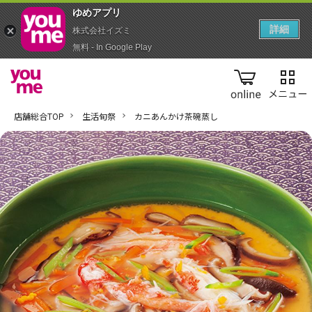
ゆめアプ‪リ‬
詳細
株式会社イズミ
無料 - In Google Play
online
店舗総合TOP
生活旬祭
カニあんかけ茶碗蒸し