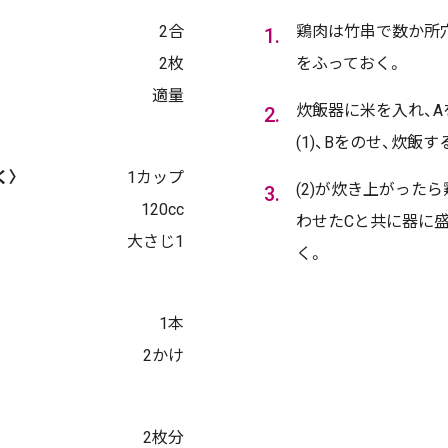
2合
鶏肉は竹串で数か所
2枚
をふっておく。
適量
炊飯器に米を入れ、
(1)、Bをのせ、炊飯す
く〉
1カップ
(2)が炊き上がった
120cc
わせたCと共に器に
大さじ1
く。
1本
2かけ
2枚分