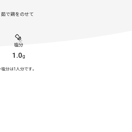
、茹で鶏をのせて
塩分
1.0
g
・塩分は1人分です。