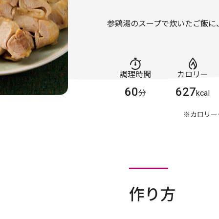
参鶏湯のスープで炊いたご飯に
調理時間
カロリー
60
627
分
kcal
※カロリー
作り方