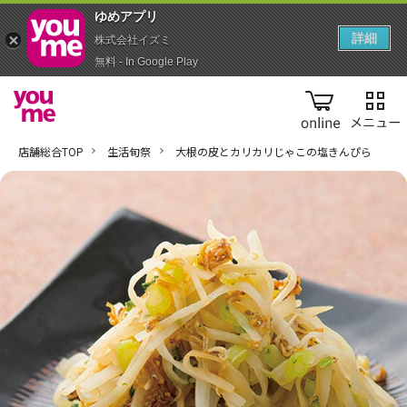
ゆめアプ‪リ‬
詳細
株式会社イズミ
無料 - In Google Play
online
店舗総合TOP
生活旬祭
大根の皮とカリカリじゃこの塩きんぴら