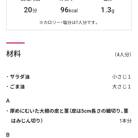
20
96
1.3
分
kcal
g
※カロリー・塩分は1人分です。
材料
（4人分）
サラダ油
小さじ１
ごま油
大さじ１
A
厚めにむいた大根の皮と茎（皮は5cm長さの細切り、茎
はみじん切り）
1本分
B