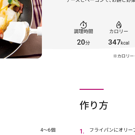
チーズとベーコンで、お餅と野
調理時間
カロリー
20
347
分
kcal
※カロリー
作り方
4～6個
フライパンにオリー