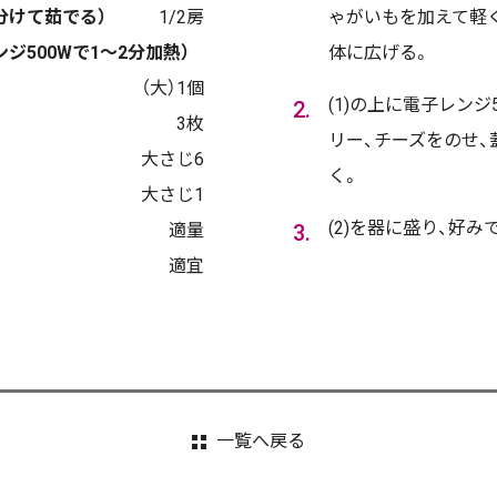
分けて茹でる）
1/2房
ゃがいもを加えて軽く
ジ500Wで1～2分加熱）
体に広げる。
（大）1個
(1)の上に電子レンジ
3枚
リー、チーズをのせ
大さじ6
く。
大さじ1
(2)を器に盛り、好
適量
適宜
一覧へ戻る