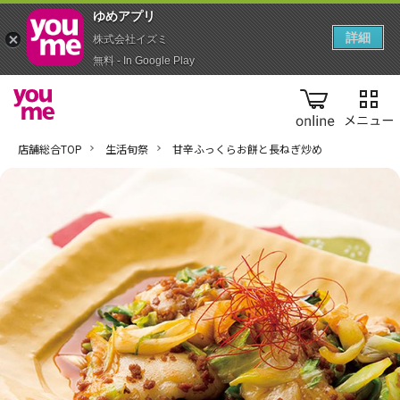
ゆめアプ‪リ‬
詳細
株式会社イズミ
無料 - In Google Play
online
店舗総合TOP
生活旬祭
甘辛ふっくらお餅と長ねぎ炒め