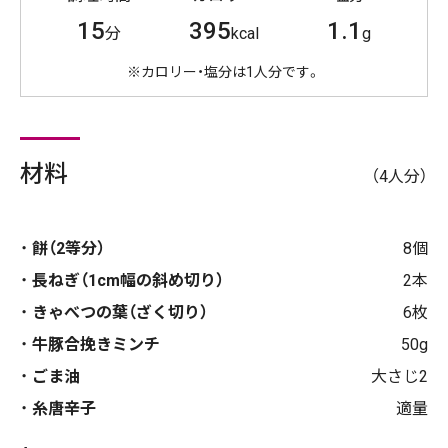
15
395
1.1
分
kcal
g
※カロリー・塩分は1人分です。
材料
（4人分）
餅（2等分）
8個
長ねぎ（1cm幅の斜め切り）
2本
きゃべつの葉（ざく切り）
6枚
牛豚合挽きミンチ
50g
ごま油
大さじ2
糸唐辛子
適量