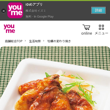
ゆめアプ‪リ‬
詳細
株式会社イズミ
無料 - In Google Play
online
店舗総合TOP
生活旬祭
牡蠣の変わり焼き