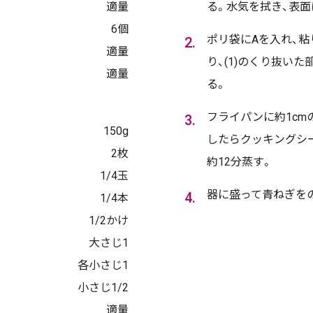
適量
る。水気を拭き、表
6個
ポリ袋にAを入れ、
適量
り、(1)のくり抜い
適量
る。
フライパンに約1cm
150g
したらクッキングシー
2枚
約12分蒸す。
1/4玉
器に盛って青ねぎを
1/4本
1/2かけ
大さじ1
各小さじ1
小さじ1/2
適量