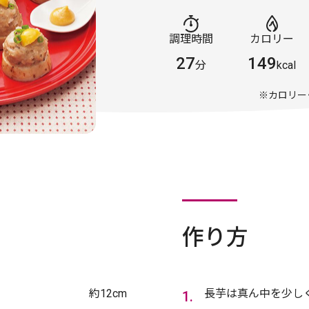
調理時間
カロリー
27
149
分
kcal
※カロリー
作り方
約12cm
長芋は真ん中を少しく