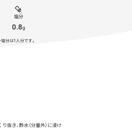
塩分
0.8
g
・塩分は1人分です。
り抜き、酢水（分量外）に浸け