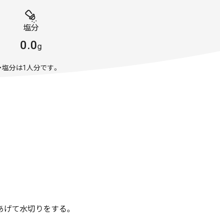
塩分
0.0
g
・塩分は1人分です。
あげて水切りをする。