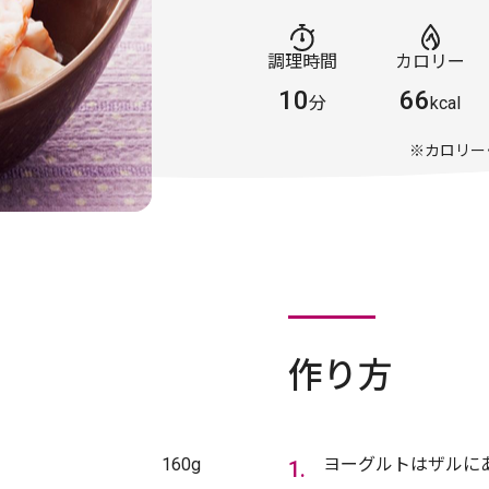
調理時間
カロリー
10
66
分
kcal
※カロリー
作り方
160g
ヨーグルトはザルに