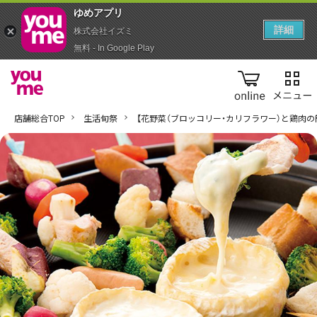
ゆめアプ‪リ‬
詳細
株式会社イズミ
無料 - In Google Play
online
店舗総合TOP
生活旬祭
【花野菜（ブロッコリー・カリフラワー）と鶏肉