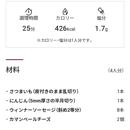
調理時間
カロリー
塩分
25
426
1.7
分
kcal
g
※カロリー・塩分は1人分です。
材料
（4人分）
さつまいも（皮付きのまま乱切り）
1本
にんじん（5mm厚さの半月切り）
1本
ウィンナーソーセージ（斜め2等分）
8本
カマンベールチーズ
2個