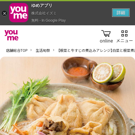
ゆめアプ‪リ‬
詳細
株式会社イズミ
無料 - In Google Play
online
店舗総合TOP
生活旬祭
【根菜と牛すじの煮込みアレンジ】白菜と根菜煮