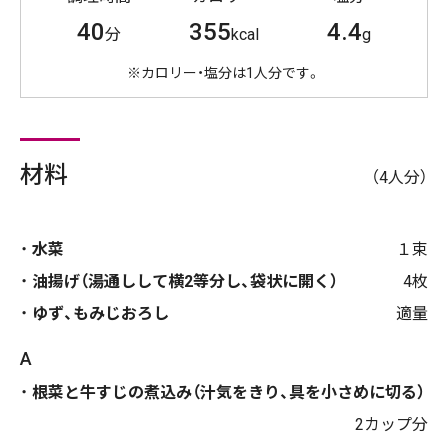
40
355
4.4
分
kcal
g
※カロリー・塩分は1人分です。
材料
（4人分）
水菜
１束
油揚げ（湯通しして横2等分し、袋状に開く）
4枚
ゆず、もみじおろし
適量
A
根菜と牛すじの煮込み（汁気をきり、具を小さめに切る）
2カップ分