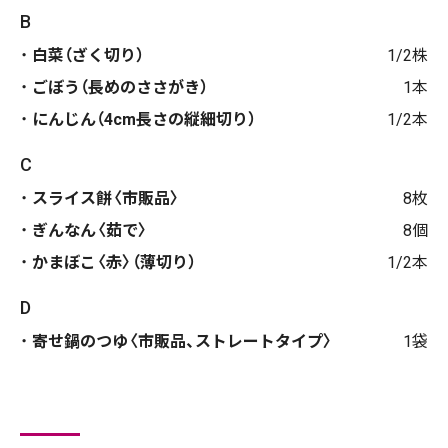
B
白菜（ざく切り）
1/2株
ごぼう（長めのささがき）
1本
にんじん（4cm長さの縦細切り）
1/2本
C
スライス餅〈市販品〉
8枚
ぎんなん〈茹で〉
8個
かまぼこ〈赤〉（薄切り）
1/2本
D
寄せ鍋のつゆ〈市販品、ストレートタイプ〉
1袋