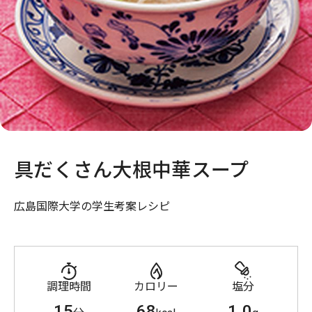
具だくさん大根中華スープ
広島国際大学の学生考案レシピ
調理時間
カロリー
塩分
15
68
1.0