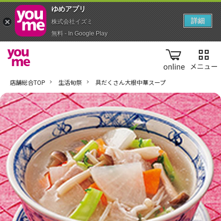
ゆめアプ‪リ‬
詳細
株式会社イズミ
無料 - In Google Play
online
店舗総合TOP
生活旬祭
具だくさん大根中華スープ