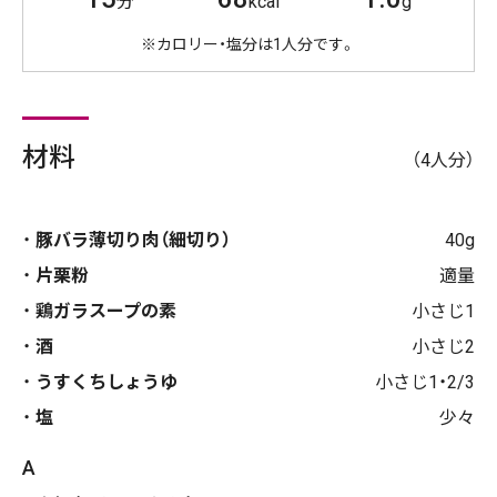
分
kcal
g
※カロリー・塩分は1人分です。
材料
（4人分）
豚バラ薄切り肉（細切り）
40g
片栗粉
適量
鶏ガラスープの素
小さじ1
酒
小さじ2
うすくちしょうゆ
小さじ1・2/3
塩
少々
A