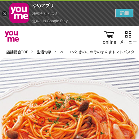
ゆめアプ‪リ‬
詳細
株式会社イズミ
無料 - In Google Play
online
店舗総合TOP
生活旬祭
ベーコンときのこのそのまんまトマトパスタ