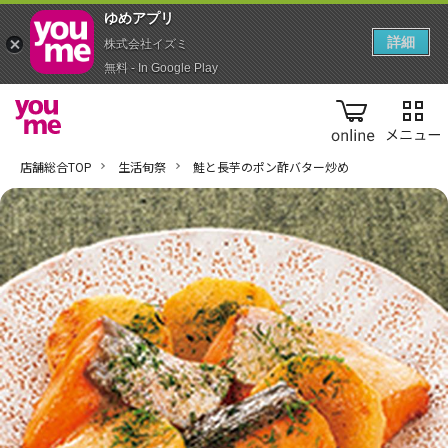
ゆめアプ‪リ‬
詳細
株式会社イズミ
無料 - In Google Play
online
店舗総合TOP
生活旬祭
鮭と長芋のポン酢バター炒め