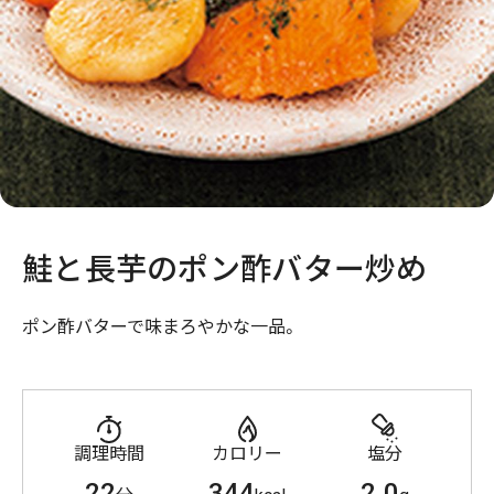
鮭と長芋のポン酢バター炒め
ポン酢バターで味まろやかな一品。
調理時間
カロリー
塩分
22
344
2.0