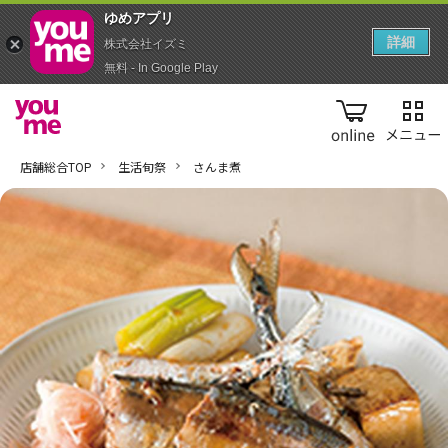
ゆめアプ‪リ‬
詳細
株式会社イズミ
無料 - In Google Play
online
店舗総合TOP
生活旬祭
さんま煮