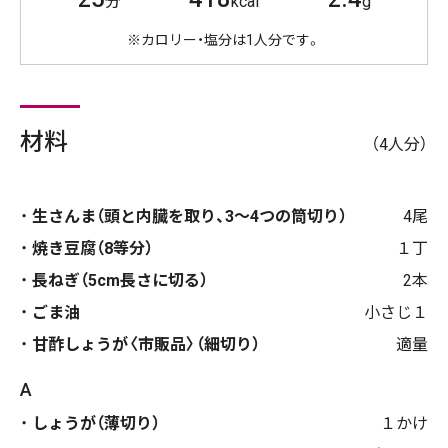
分
kcal
g
※カロリー・塩分は1人分です。
材料
（4人分）
生さんま（頭と内臓を取り、3～4つの筒切り）
4尾
焼き豆腐（8等分）
１丁
長ねぎ（5cm長さに切る）
2本
ごま油
小さじ１
甘酢しょうが〈市販品〉（細切り）
適量
A
しょうが（薄切り）
１かけ