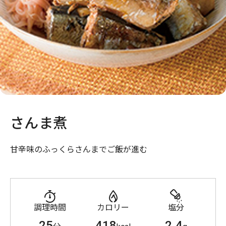
さんま煮
甘辛味のふっくらさんまでご飯が進む
調理時間
カロリー
塩分
25
418
2.4