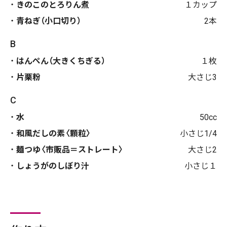
きのこのとろりん煮
１カップ
青ねぎ（小口切り）
2本
B
はんぺん（大きくちぎる）
１枚
片栗粉
大さじ3
C
水
50cc
和風だしの素〈顆粒〉
小さじ1/4
麺つゆ〈市販品＝ストレート〉
大さじ2
しょうがのしぼり汁
小さじ１