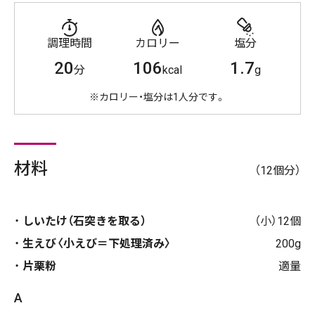
調理時間
カロリー
塩分
20
106
1.7
分
kcal
g
※カロリー・塩分は1人分です。
材料
（12個分）
しいたけ（石突きを取る）
（小）12個
生えび〈小えび＝下処理済み〉
200g
片栗粉
適量
A