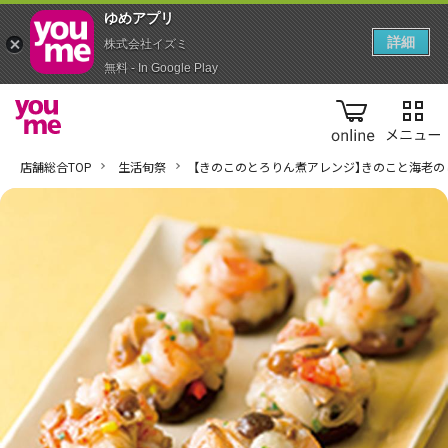
ゆめアプ‪リ‬
詳細
株式会社イズミ
無料 - In Google Play
online
店舗総合TOP
生活旬祭
【きのこのとろりん煮アレンジ】きのこと海老の