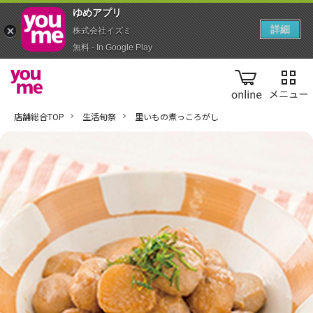
ゆめアプ‪リ‬
詳細
株式会社イズミ
無料 - In Google Play
online
店舗総合TOP
生活旬祭
里いもの煮っころがし