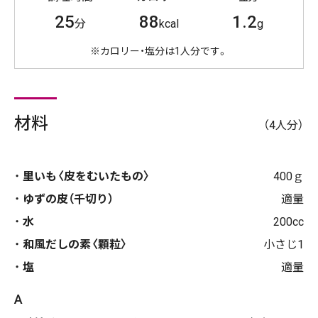
25
88
1.2
分
kcal
g
※カロリー・塩分は1人分です。
材料
（4人分）
里いも〈皮をむいたもの〉
400ｇ
ゆずの皮（千切り）
適量
水
200cc
和風だしの素〈顆粒〉
小さじ1
塩
適量
A