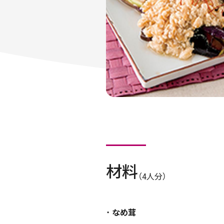
材料
（4人分）
なめ茸