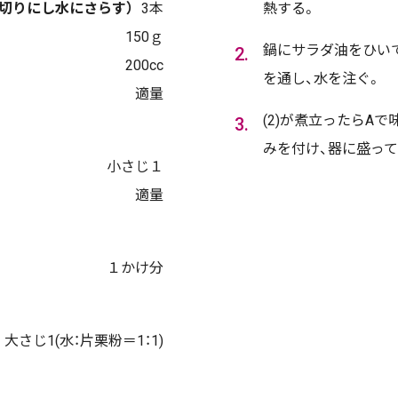
縦切りにし水にさらす）
3本
熱する。
150ｇ
鍋にサラダ油をひい
200cc
を通し、水を注ぐ。
適量
(2)が煮立ったらA
みを付け、器に盛っ
小さじ１
適量
１かけ分
大さじ1(水：片栗粉＝1：1)