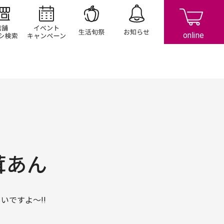
店舗/チラシ検索
イベント/キャンペーン
生活旬祭
お知らせ
茸あん
いですよ～!!