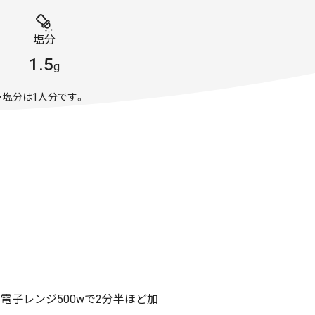
塩分
1.5
g
・塩分は1人分です。
電子レンジ500wで2分半ほど加