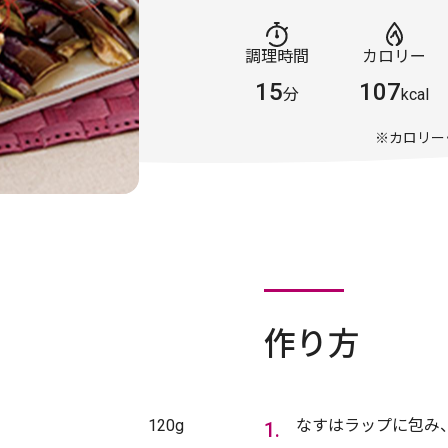
調理時間
カロリー
15
107
分
kcal
※カロリー
作り方
120g
なすはラップに包み、