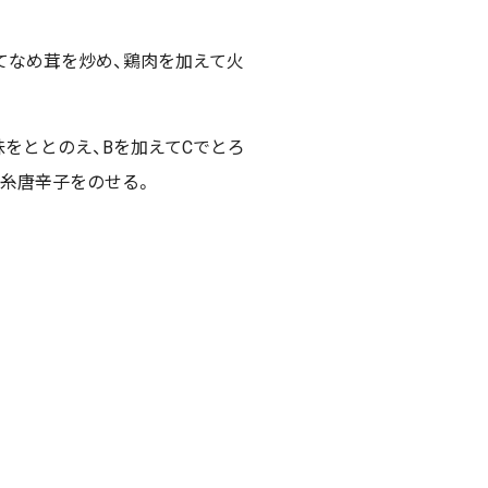
てなめ茸を炒め、鶏肉を加えて火
で味をととのえ、Bを加えてCでとろ
て糸唐辛子をのせる。