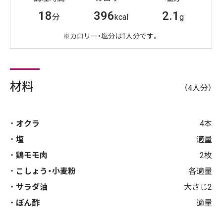
18
396
2.1
分
kcal
g
※カロリー・塩分は1人分です。
材料
（4人分）
オクラ
4本
塩
適量
鶏モモ肉
2枚
こしょう・小麦粉
各適量
サラダ油
大さじ2
ぽん酢
適量