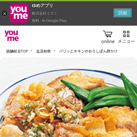
ゆめアプ‪リ‬
詳細
株式会社イズミ
無料 - In Google Play
online
店舗総合TOP
生活旬祭
パリッとチキンのおろしぽん酢かけ