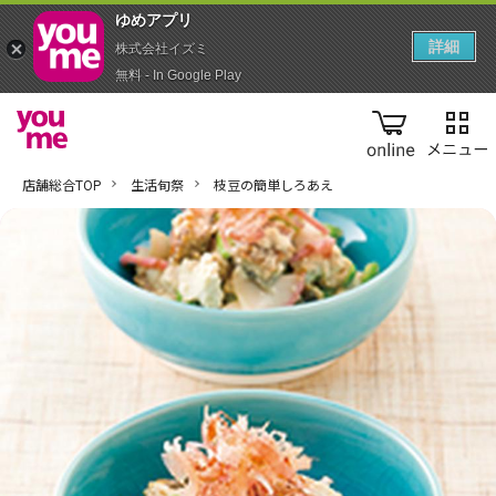
ゆめアプ‪リ‬
詳細
株式会社イズミ
無料 - In Google Play
online
店舗総合TOP
生活旬祭
枝豆の簡単しろあえ