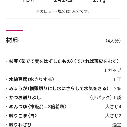
分
kcal
g
※カロリー・塩分は1人分です。
材料
（4人分）
枝豆〈茹でて実をはずしたもの〉（できれば薄皮をむく）
１カップ
木綿豆腐（水きりする）
１丁
みょうが（横薄切りにし水にさらして水気をきる）
2個
かつお削りぶし
（小パック）１袋
めんつゆ〈市販品＝3倍希釈〉
大さじ4
練りごま〈白〉
大さじ2
練りわさび
適宜