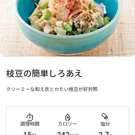
枝豆の簡単しろあえ
クリーミーな和え衣とかたい枝豆が好対照
調理時間
カロリー
塩分
15
242
2.7