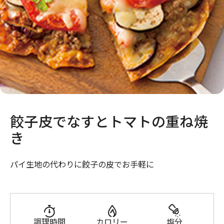
餃子皮でなすとトマトの重ね焼
き
パイ生地の代わりに餃子の皮でお手軽に
調理時間
カロリー
塩分