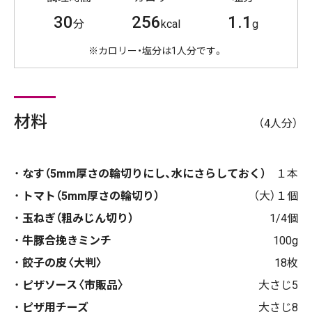
30
256
1.1
分
kcal
g
※カロリー・塩分は1人分です。
材料
（4人分）
なす（5mm厚さの輪切りにし、水にさらしておく）
１本
トマト（5mm厚さの輪切り）
（大）１個
玉ねぎ（粗みじん切り）
1/4個
牛豚合挽きミンチ
100g
餃子の皮〈大判〉
18枚
ピザソース〈市販品〉
大さじ5
ピザ用チーズ
大さじ8