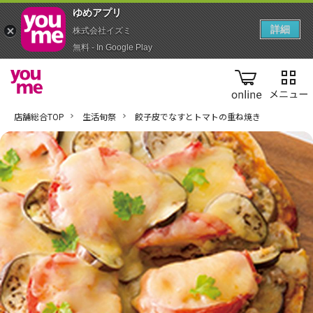
ゆめアプ‪リ‬
詳細
株式会社イズミ
無料 - In Google Play
online
店舗総合TOP
生活旬祭
餃子皮でなすとトマトの重ね焼き