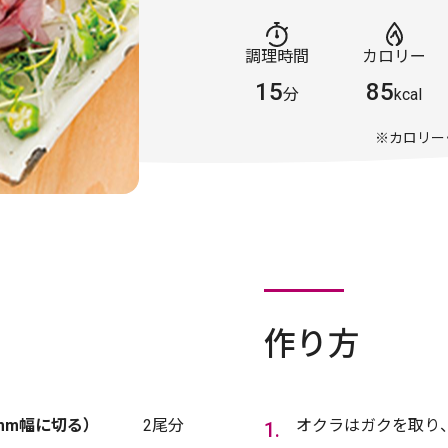
調理時間
カロリー
15
85
分
kcal
※カロリー
作り方
mm幅に切る）
2尾分
オクラはガクを取り、