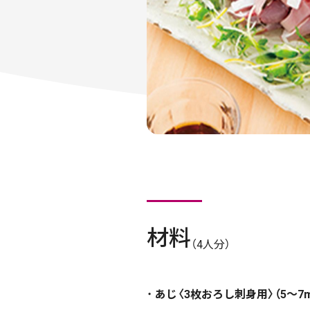
材料
（4人分）
あじ〈3枚おろし刺身用〉（5～7