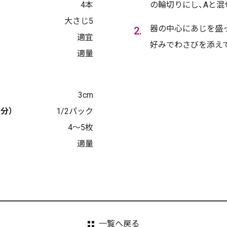
4本
の輪切りにし、Aと混
大さじ5
器の中心にあじを盛っ
適宜
好みでわさびを添え
適量
3cm
分）
1/2パック
4～5枚
適量
一覧へ戻る