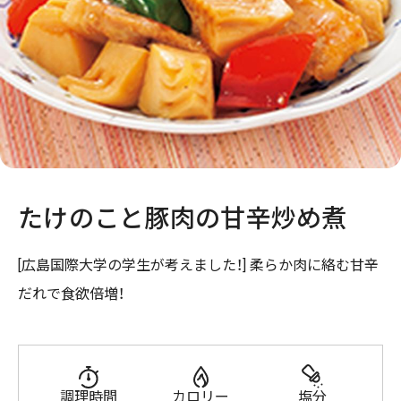
たけのこと豚肉の甘辛炒め煮
[広島国際大学の学生が考えました！] 柔らか肉に絡む甘辛
だれで食欲倍増！
調理時間
カロリー
塩分