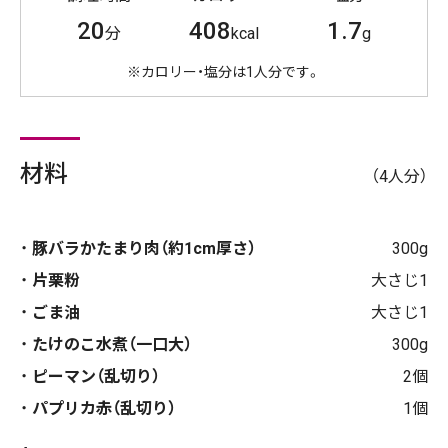
20
408
1.7
分
kcal
g
※カロリー・塩分は1人分です。
材料
（4人分）
豚バラかたまり肉（約1cm厚さ）
300g
片栗粉
大さじ1
ごま油
大さじ1
たけのこ水煮（一口大）
300g
ピーマン（乱切り）
2個
パプリカ赤（乱切り）
1個