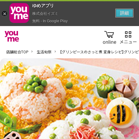
ゆめアプ‪リ‬
詳細
株式会社イズミ
無料 - In Google Play
online
店舗総合TOP
生活旬祭
【グリンピースのさっと煮 変身レシピ】グリン