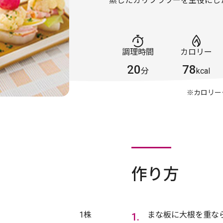
蒸したカリフラワーを主役にし
調理時間
カロリー
20
78
分
kcal
※カロリー
作り方
1株
まな板に大根を重な