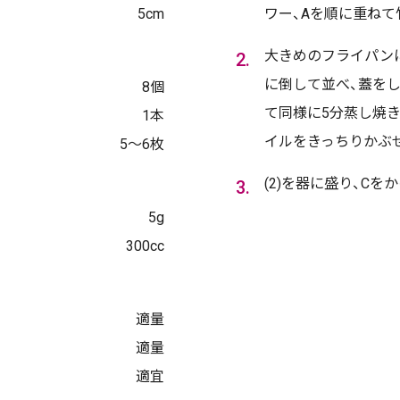
5cm
ワー、Aを順に重ねて
大きめのフライパンに
に倒して並べ、蓋をし
8個
て同様に5分蒸し焼き
1本
イルをきっちりかぶせ
5〜6枚
(2)を器に盛り、Cを
5g
300cc
適量
適量
適宜