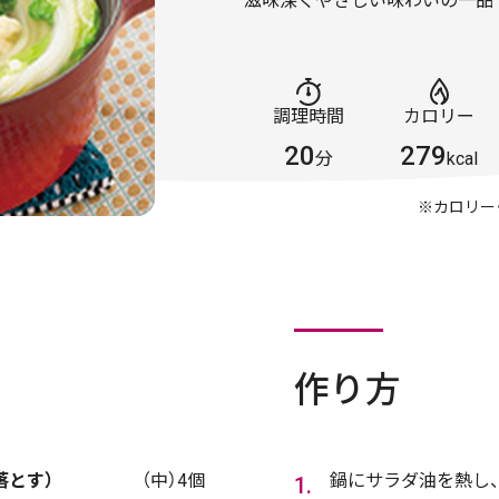
滋味深くやさしい味わいの一品
調理時間
カロリー
20
279
分
kcal
※カロリー
作り方
落とす）
（中）4個
鍋にサラダ油を熱し、