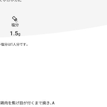
でホカホカに
塩分
1.5
g
・塩分は1人分です。
鶏肉を焦げ目が付くまで焼き、A