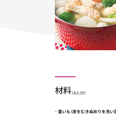
材料
（4人分）
里いも（皮をむきぬめりを洗い