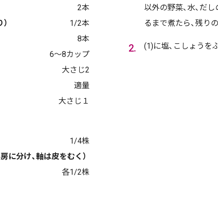
2本
以外の野菜、水、だし
り）
1/2本
るまで煮たら、残り
8本
(1)に塩、こしょう
6～8カップ
大さじ2
適量
大さじ１
1/4株
房に分け、軸は皮をむく）
各1/2株