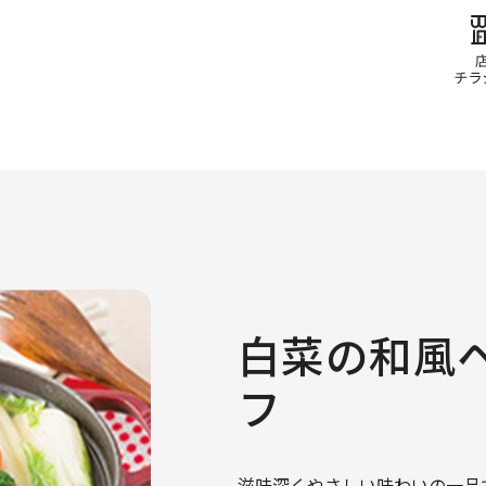
白菜の和風
フ