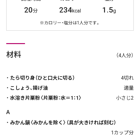
20
234
1.5
分
kcal
g
※カロリー・塩分は1人分です。
材料
（4人分）
たら切り身（ひと口大に切る）
4切れ
こしょう、揚げ油
適量
水溶き片栗粉〈片栗粉：水＝1：1〉
小さじ2
A
みかん鍋〈みかんを除く〉（具が大きければ刻む）
1カップ分