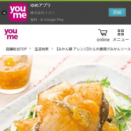
ゆめアプ‪リ‬
詳細
株式会社イズミ
無料 - In Google Play
online
店舗総合TOP
生活旬祭
【みかん鍋 アレンジ】たらの唐揚げみかんソース