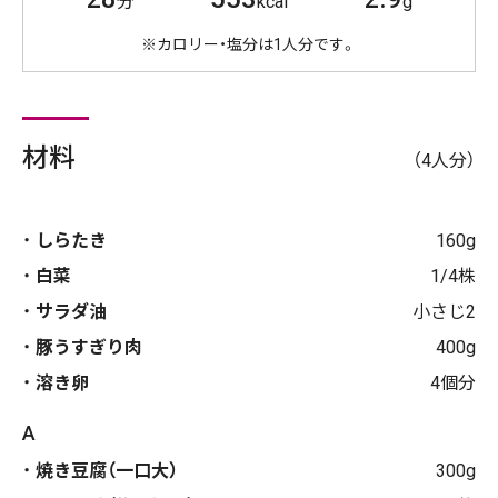
分
kcal
g
※カロリー・塩分は1人分です。
材料
（4人分）
しらたき
160g
白菜
1/4株
サラダ油
小さじ2
豚うすぎり肉
400g
溶き卵
4個分
A
焼き豆腐（一口大）
300g