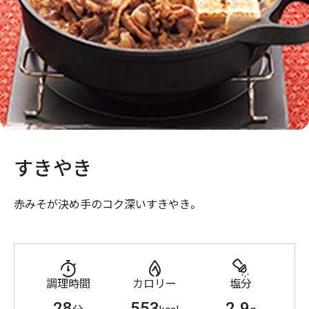
すきやき
赤みそが決め手のコク深いすきやき。
調理時間
カロリー
塩分
28
553
2.9