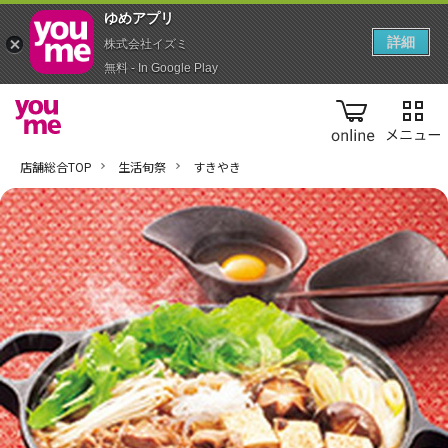
ゆめアプ‪リ‬
詳細
株式会社イズミ
無料 - In Google Play
online
店舗総合TOP
生活旬祭
すきやき