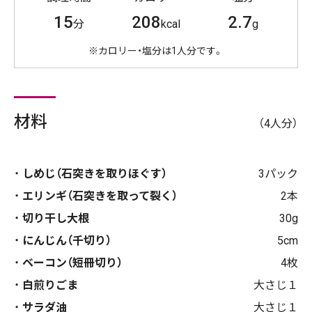
15
208
2.7
分
kcal
g
※カロリー・塩分は1人分です。
材料
（4人分）
しめじ（石突きを取りほぐす）
3パック
エリンギ（石突きを取って裂く）
2本
切り干し大根
30g
にんじん（千切り）
5cm
ベーコン（短冊切り）
4枚
白煎りごま
大さじ１
サラダ油
大さじ１