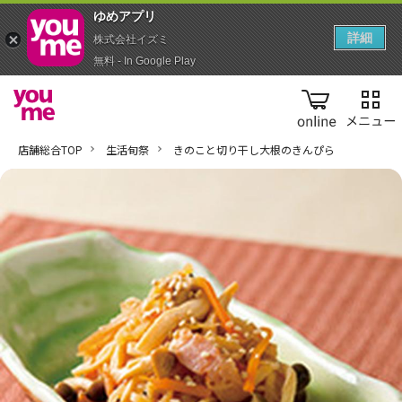
ゆめアプ‪リ‬
詳細
株式会社イズミ
無料 - In Google Play
online
店舗総合TOP
生活旬祭
きのこと切り干し大根のきんぴら