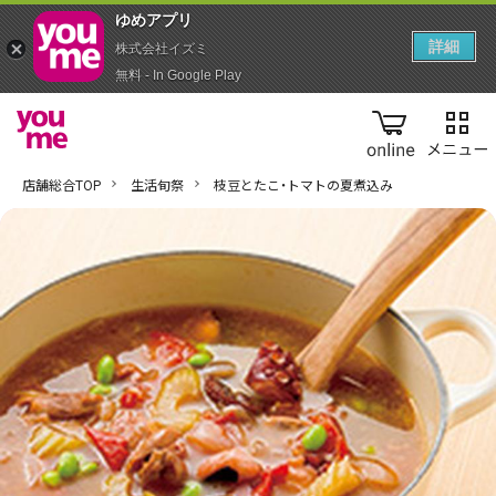
ゆめアプ‪リ‬
詳細
株式会社イズミ
無料 - In Google Play
online
店舗総合TOP
生活旬祭
枝豆とたこ・トマトの夏煮込み