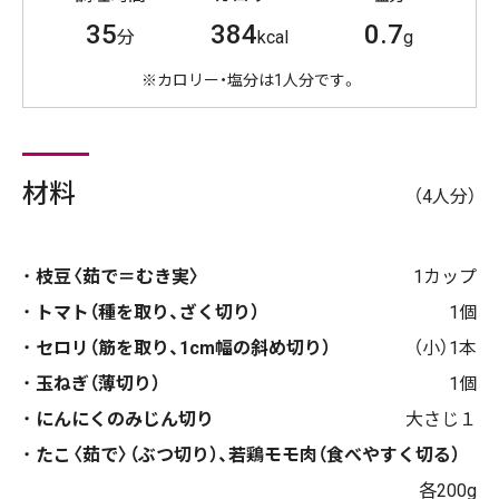
35
384
0.7
分
kcal
g
※カロリー・塩分は1人分です。
材料
（4人分）
枝豆〈茹で＝むき実〉
1カップ
トマト（種を取り、ざく切り）
1個
セロリ（筋を取り、1cm幅の斜め切り）
（小）1本
玉ねぎ（薄切り）
1個
にんにくのみじん切り
大さじ１
たこ〈茹で〉（ぶつ切り）、若鶏モモ肉（食べやすく切る）
各200g