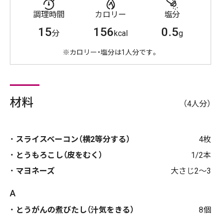
調理時間
カロリー
塩分
15
156
0.5
分
kcal
g
※カロリー・塩分は1人分です。
材料
（4人分）
スライスベーコン（横2等分する）
4枚
とうもろこし（皮をむく）
1/2本
マヨネーズ
大さじ2〜3
A
とうがんの煮びたし（汁気をきる）
8個