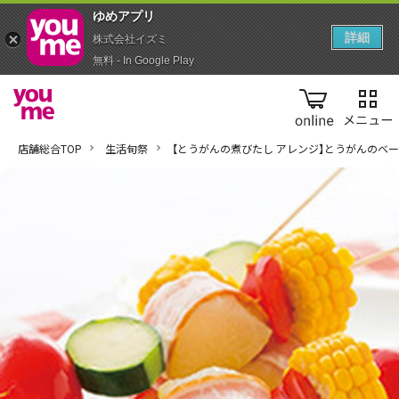
ゆめアプ‪リ‬
詳細
株式会社イズミ
無料 - In Google Play
online
店舗総合TOP
生活旬祭
【とうがんの煮びたし アレンジ】とうがんのベ