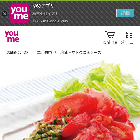
ゆめアプ‪リ‬
詳細
株式会社イズミ
無料 - In Google Play
online
店舗総合TOP
生活旬祭
冷凍トマトのにらソース