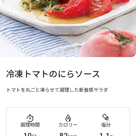
冷凍トマトのにらソース
トマトを丸ごと凍らせて調理した新食感サラダ
調理時間
カロリー
塩分
10
82
1.1