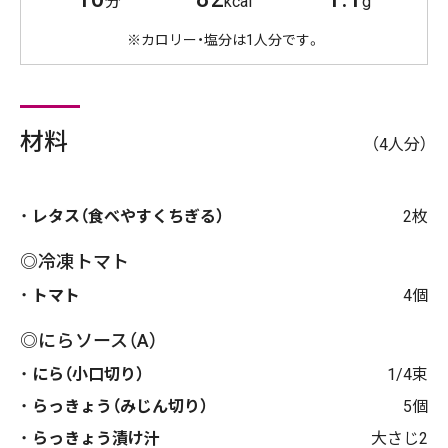
分
kcal
g
※カロリー・塩分は1人分です。
材料
（4人分）
レタス（食べやすくちぎる）
2枚
◎冷凍トマト
トマト
4個
◎にらソース（A）
にら（小口切り）
1/4束
らっきょう（みじん切り）
5個
らっきょう漬け汁
大さじ2