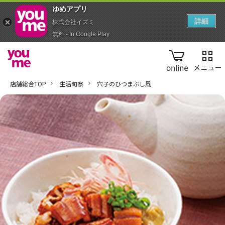
ゆめアプ‪リ‬
詳細
株式会社イズミ
無料 - In Google Play
online
店舗総合TOP
生活旬祭
穴子のひつまぶし風