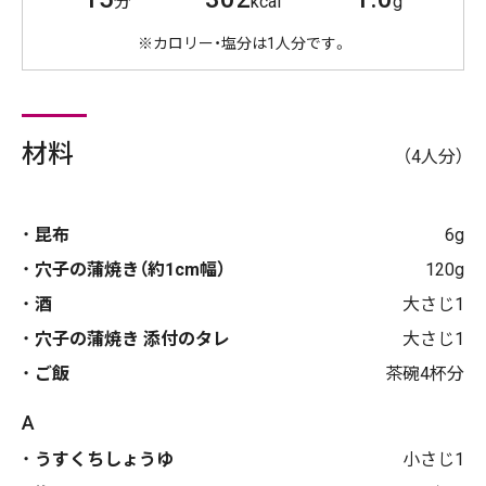
分
kcal
g
※カロリー・塩分は1人分です。
材料
（4人分）
昆布
6g
穴子の蒲焼き（約1cm幅）
120g
酒
大さじ1
穴子の蒲焼き 添付のタレ
大さじ1
ご飯
茶碗4杯分
A
うすくちしょうゆ
小さじ1