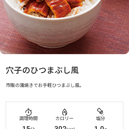
穴子のひつまぶし風
市販の蒲焼きでお手軽ひつまぶし風。
調理時間
カロリー
塩分
15
302
1.0