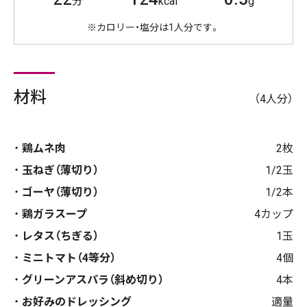
分
kcal
g
※カロリー・塩分は1人分です。
材料
（4人分）
鶏ムネ肉
2枚
玉ねぎ（薄切り）
1/2玉
ゴーヤ（薄切り）
1/2本
鶏ガラスープ
4カップ
レタス（ちぎる）
1玉
ミニトマト（4等分）
4個
グリーンアスパラ（斜め切り）
4本
お好みのドレッシング
適量