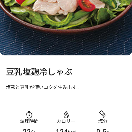
豆乳塩麹冷しゃぶ
塩麹と豆乳が深いコクを生み出す。
調理時間
カロリー
塩分
22
124
0.5