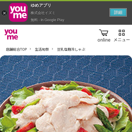
ゆめアプ‪リ‬
詳細
株式会社イズミ
無料 - In Google Play
online
店舗総合TOP
生活旬祭
豆乳塩麹冷しゃぶ