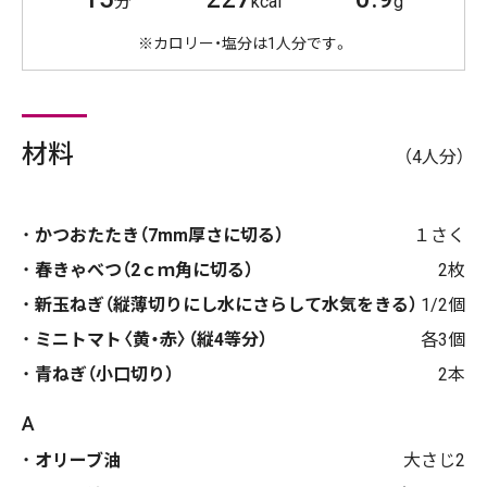
分
kcal
g
※カロリー・塩分は1人分です。
材料
（4人分）
かつおたたき（7mm厚さに切る）
１さく
春きゃべつ（2ｃｍ角に切る）
2枚
新玉ねぎ（縦薄切りにし水にさらして水気をきる）
1/2個
ミニトマト〈黄・赤〉（縦4等分）
各3個
青ねぎ（小口切り）
2本
A
オリーブ油
大さじ2