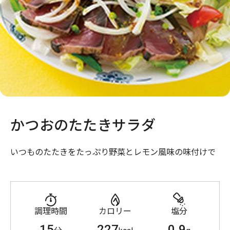
かつおのたたきサラダ
いつものたたきをたっぷり野菜とレモン風味の味付けで
調理時間
カロリー
塩分
15
227
0.9