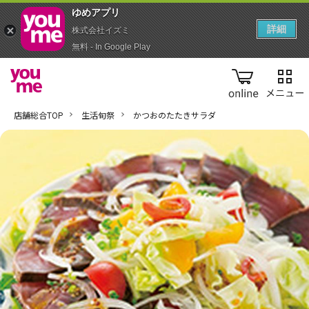
ゆめアプ‪リ‬
詳細
株式会社イズミ
無料 - In Google Play
online
店舗総合TOP
生活旬祭
かつおのたたきサラダ