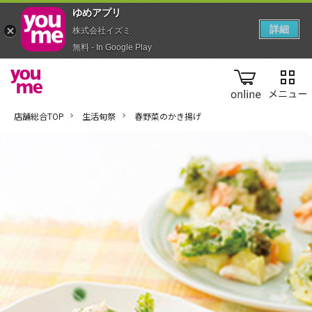
ゆめアプ‪リ‬
詳細
株式会社イズミ
無料 - In Google Play
online
店舗総合TOP
生活旬祭
春野菜のかき揚げ