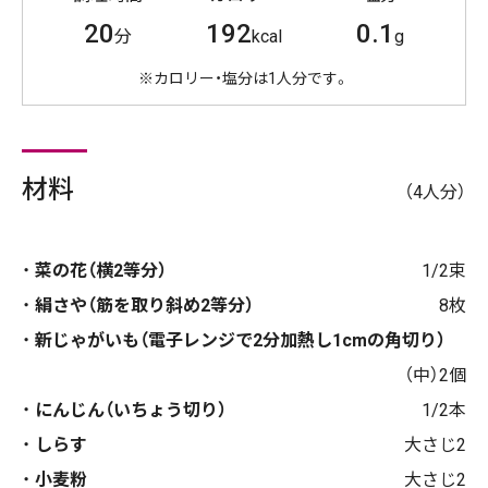
20
192
0.1
分
kcal
g
※カロリー・塩分は1人分です。
材料
（4人分）
菜の花（横2等分）
1/2束
絹さや（筋を取り斜め2等分）
8枚
新じゃがいも（電子レンジで2分加熱し1cmの角切り）
（中）2個
にんじん（いちょう切り）
1/2本
しらす
大さじ2
小麦粉
大さじ2