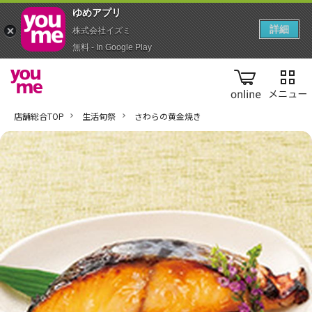
ゆめアプ‪リ‬
詳細
株式会社イズミ
無料 - In Google Play
online
店舗総合TOP
生活旬祭
さわらの黄金焼き