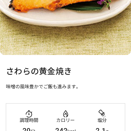
さわらの黄金焼き
味噌の風味豊かでご飯も進みます。
調理時間
カロリー
塩分
20
242
2.1