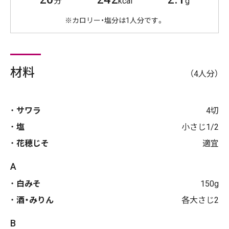
分
kcal
g
※カロリー・塩分は1人分です。
材料
（4人分）
サワラ
4切
塩
小さじ1/2
花穂じそ
適宜
A
白みそ
150g
酒・みりん
各大さじ2
B