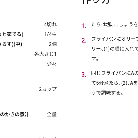
4切れ
たらは塩、こしょうを
っと茹でる)
1/4株
フライパンにオリー
らす)(中)
2個
リー、(1)の順に入
各大さじ1
す。
少々
同じフライパンにAの
て5分煮たら、(2)、
2カップ
うで調味する。
のかきの煮汁
全量