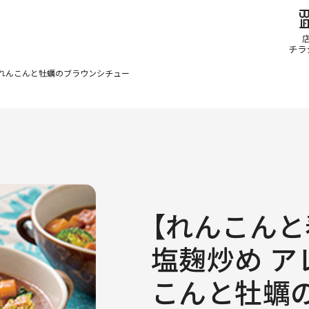
】れんこんと牡蠣のブラウンシチュー
【れんこん
塩麹炒め ア
こんと牡蠣