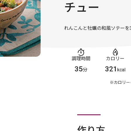
チュー
れんこんと牡蠣の和風ソテーを
調理時間
カロリー
35
321
分
kcal
※カロリー
作り方