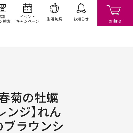
店舗/チラシ検索
イベント/キャンペーン
生活旬祭
お知らせ
と春菊の牡蠣
レンジ】れん
のブラウンシ