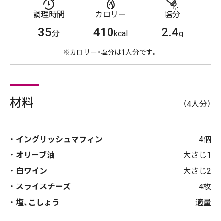
調理時間
カロリー
塩分
35
410
2.4
分
kcal
g
※カロリー・塩分は1人分です。
材料
（4人分）
イングリッシュマフィン
4個
オリーブ油
大さじ1
白ワイン
大さじ2
スライスチーズ
4枚
塩、こしょう
適量