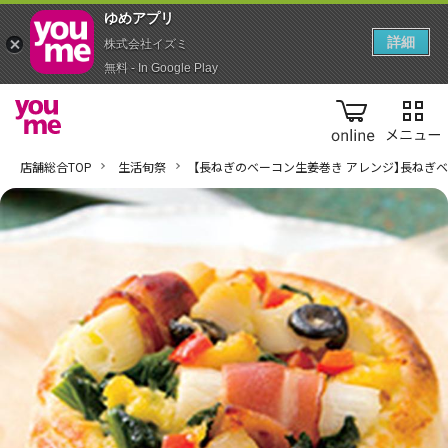
ゆめアプ‪リ‬
詳細
株式会社イズミ
無料 - In Google Play
online
店舗総合TOP
生活旬祭
【長ねぎのベーコン生姜巻き アレンジ】長ねぎ