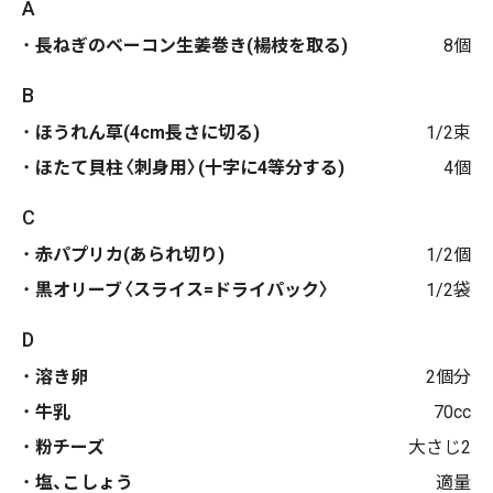
A
長ねぎのベーコン生姜巻き(楊枝を取る)
8個
B
ほうれん草(4cm長さに切る)
1/2束
ほたて貝柱〈刺身用〉(十字に4等分する)
4個
C
赤パプリカ(あられ切り)
1/2個
黒オリーブ〈スライス=ドライパック〉
1/2袋
D
溶き卵
2個分
牛乳
70cc
粉チーズ
大さじ2
塩、こしょう
適量