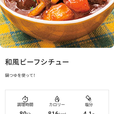
和風ビーフシチュー
鍋つゆを使って！
調理時間
カロリー
塩分
80
816
4.1