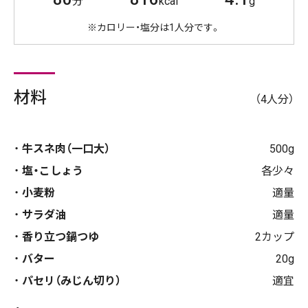
分
kcal
g
※カロリー・塩分は1人分です。
材料
（4人分）
牛スネ肉（一口大）
500g
塩・こしょう
各少々
小麦粉
適量
サラダ油
適量
香り立つ鍋つゆ
2カップ
バター
20g
パセリ（みじん切り）
適宜