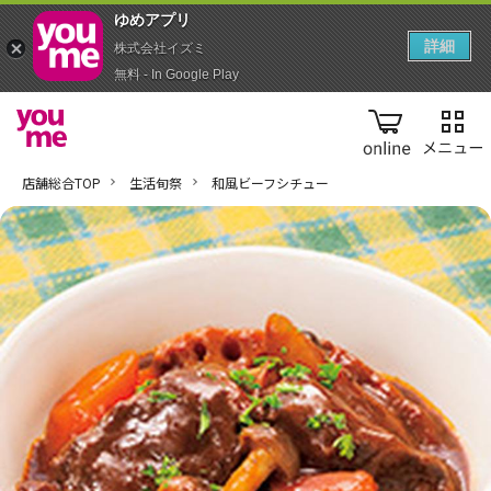
ゆめアプ‪リ‬
詳細
株式会社イズミ
無料 - In Google Play
online
店舗総合TOP
生活旬祭
和風ビーフシチュー