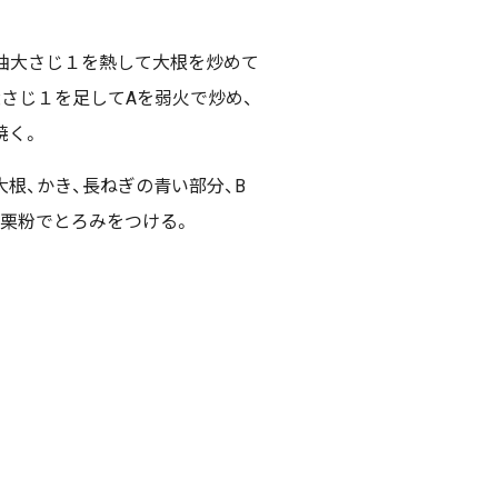
油大さじ１を熱して大根を炒めて
さじ１を足してAを弱火で炒め、
焼く。
根、かき、長ねぎの青い部分、B
片栗粉でとろみをつける。