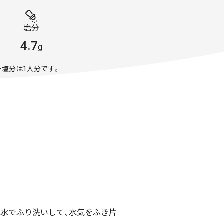
塩分
4.7
g
・塩分は1人分です。
流水でふり洗いして、水気をふき片