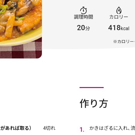
調理時間
カロリー
20
418
分
kcal
※カロリー
作り方
骨があれば取る）
4切れ
かきはざるに入れ、