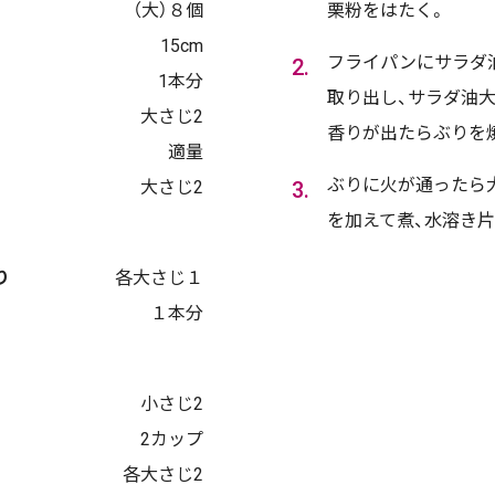
（大）８個
栗粉をはたく。
15cm
フライパンにサラダ
1本分
取り出し、サラダ油大
大さじ2
香りが出たらぶりを
適量
ぶりに火が通ったら大
大さじ2
を加えて煮、水溶き
り
各大さじ１
１本分
小さじ2
2カップ
各大さじ2