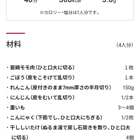
分
kcal
g
※カロリー・塩分は1人分です。
材料
（4人分）
若鶏モモ肉（ひと口大に切る）
１枚
ごぼう（皮をこそげて乱切り）
１本
れんこん（皮付きのまま7mm厚さの半月切り）
150g
にんじん（皮をむいて乱切り）
1/2本
里いも
3〜4個
こんにゃく（下茹でし、ひと口大にちぎる）
1/2枚
干ししいたけ（ぬるま湯で戻し石突きを取り、ひと口大
に切る）
4個