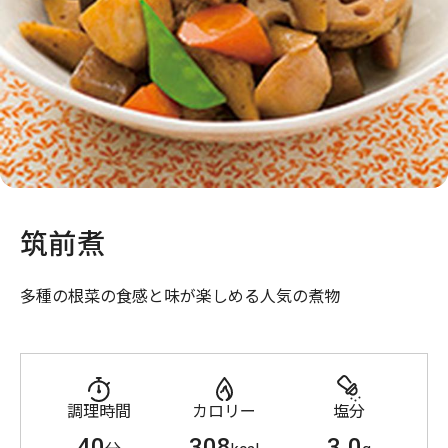
筑前煮
多種の根菜の食感と味が楽しめる人気の煮物
調理時間
カロリー
塩分
40
308
3.0