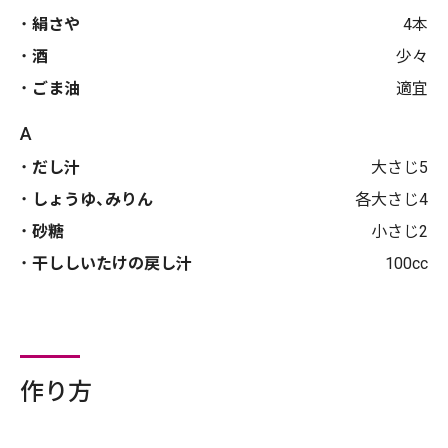
絹さや
4本
酒
少々
ごま油
適宜
A
だし汁
大さじ5
しょうゆ、みりん
各大さじ4
砂糖
小さじ2
干ししいたけの戻し汁
100cc
作り方