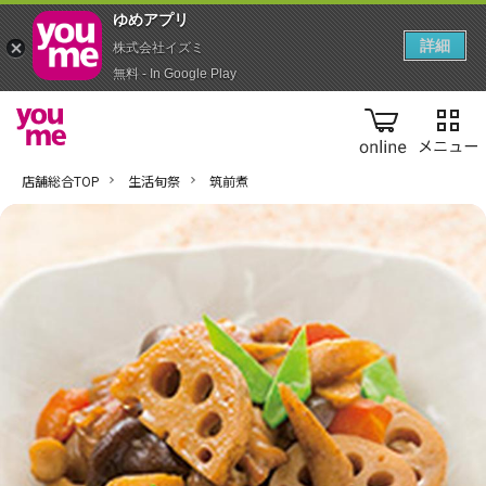
ゆめアプ‪リ‬
詳細
株式会社イズミ
無料 - In Google Play
online
店舗総合TOP
生活旬祭
筑前煮