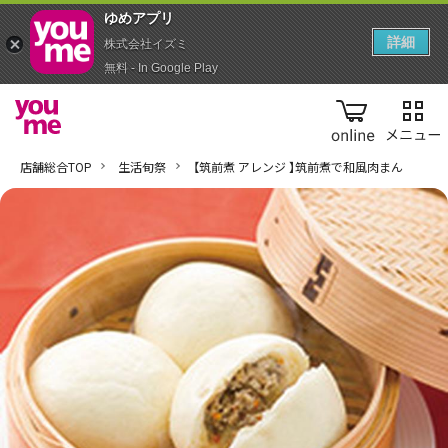
ゆめアプ‪リ‬
詳細
株式会社イズミ
無料 - In Google Play
online
店舗総合TOP
生活旬祭
【筑前煮 アレンジ 】筑前煮で和風肉まん