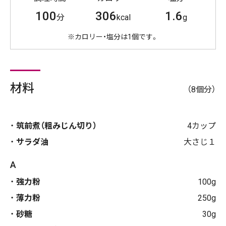
100
306
1.6
分
kcal
g
※カロリー・塩分は1個です。
材料
（8個分）
筑前煮（粗みじん切り）
4カップ
サラダ油
大さじ１
A
強力粉
100g
薄力粉
250g
砂糖
30g