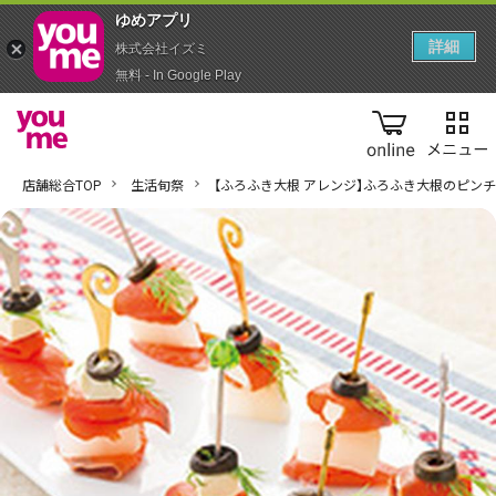
ゆめアプ‪リ‬
詳細
株式会社イズミ
無料 - In Google Play
online
店舗総合TOP
生活旬祭
【ふろふき大根 アレンジ】ふろふき大根のピン