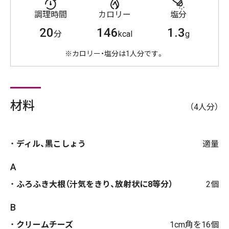
調理時間
カロリー
塩分
20
146
1.3
分
kcal
g
※カロリー・塩分は1人分です。
材料
（4人分）
ディル、黒こしょう
適量
A
ふろふき大根（汁気をきり、放射状に8等分）
2個
B
クリームチーズ
1cm角を16個