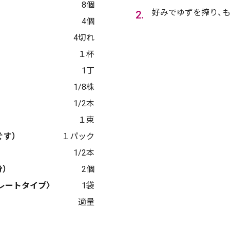
8個
好みでゆずを搾り、
4個
4切れ
１杯
1丁
1/8株
1/2本
１束
ぐす）
１パック
1/2本
）
2個
レートタイプ〉
1袋
適量