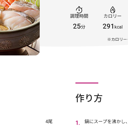
調理時間
カロリー
25
291
分
kcal
※カロリー
作り方
4尾
鍋にスープを沸かし