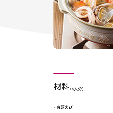
材料
（4人分）
有頭えび