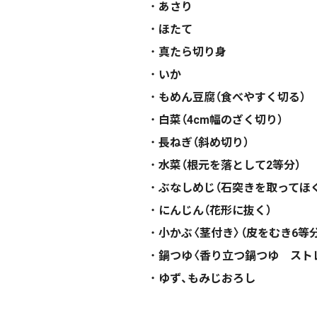
あさり
ほたて
真たら切り身
いか
もめん豆腐（食べやすく切る）
白菜（4cm幅のざく切り）
長ねぎ（斜め切り）
水菜（根元を落として2等分）
ぶなしめじ（石突きを取ってほ
にんじん（花形に抜く）
小かぶ〈茎付き〉（皮をむき6等分
鍋つゆ〈香り立つ鍋つゆ スト
ゆず、もみじおろし