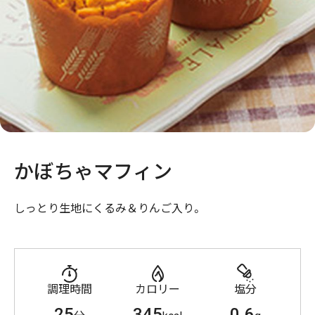
かぼちゃマフィン
しっとり生地にくるみ＆りんご入り。
調理時間
カロリー
塩分
25
345
0.6