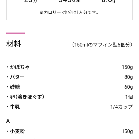
分
kcal
g
※カロリー・塩分は1人分です。
材料
（150mlのマフィン型5個分）
かぼちゃ
150g
バター
80g
砂糖
60g
卵（溶きほぐす）
1個
牛乳
1/4カップ
A
小麦粉
150g