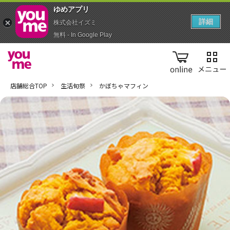
ゆめアプ‪リ‬
詳細
株式会社イズミ
無料 - In Google Play
online
店舗総合TOP
生活旬祭
かぼちゃマフィン