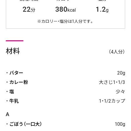
22
380
1.2
分
kcal
g
※カロリー・塩分は1人分です。
材料
（4人分）
バター
20g
カレー粉
大さじ1・1/3
塩
少々
牛乳
1・1/2カップ
A
ごぼう（一口大）
100g