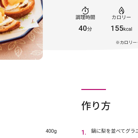
調理時間
カロリー
40
155
分
kcal
※カロリー
作り方
400g
鍋に梨を並べてグラ