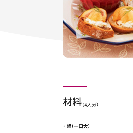
材料
（4人分）
梨（一口大）