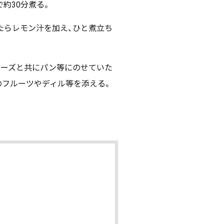
約30分煮る。
たらレモン汁を加え、ひと煮立ち
チーズと共にパン等にのせていた
のフルーツやディル等を添える。