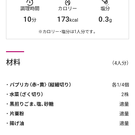
調理時間
カロリー
塩分
10
173
0.3
分
kcal
g
※カロリー・塩分は1人分です。
材料
（4人分）
パプリカ〈赤・黄〉（縦細切り）
各1/4個
水菜（ざく切り）
2株
黒煎りごま、塩、砂糖
適量
片栗粉
適量
揚げ油
適量