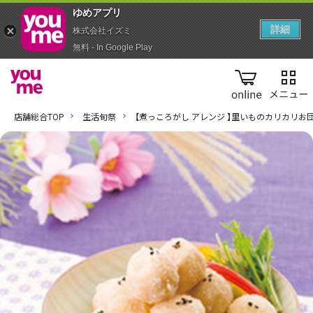
ゆめアプ‪リ‬
詳細
株式会社イズミ
無料 - In Google Play
online
店舗総合TOP
生活旬祭
【煮っころがし アレンジ 】里いものカリカリお