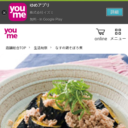
ゆめアプ‪リ‬
詳細
株式会社イズミ
無料 - In Google Play
online
店舗総合TOP
生活旬祭
なすの鶏そぼろ煮