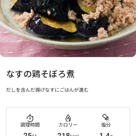
なすの鶏そぼろ煮
だしを含んだ揚げなすにごはんが進む
調理時間
カロリー
塩分
25
218
1.4