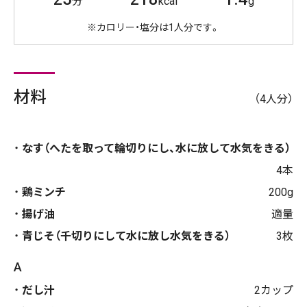
分
kcal
g
※カロリー・塩分は1人分です。
材料
（4人分）
なす（へたを取って輪切りにし、水に放して水気をきる）
4本
鶏ミンチ
200g
揚げ油
適量
青じそ（千切りにして水に放し水気をきる）
3枚
A
だし汁
2カップ