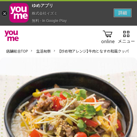
ゆめアプ‪リ‬
詳細
株式会社イズミ
無料 - In Google Play
online
店舗総合TOP
生活旬祭
【炒め物アレンジ】牛肉となすの和風クッパ