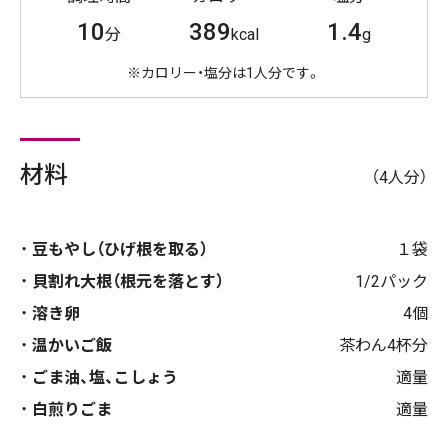
10
389
1.4
分
kcal
g
※カロリー・塩分は1人分です。
材料
（4人分）
豆もやし（ひげ根を取る）
１袋
貝割れ大根（根元を落とす）
1/2パック
溶き卵
4個
温かいご飯
茶わん4杯分
ごま油、塩、こしょう
適量
白煎りごま
適量